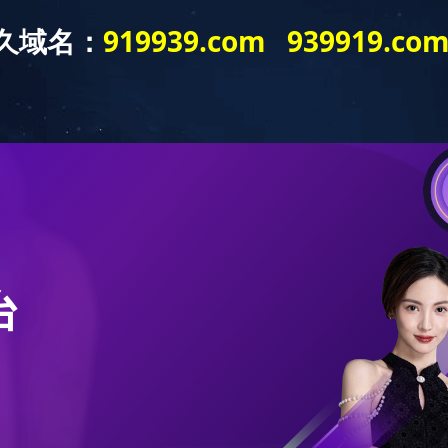
中心
企业发展
WG官网
创