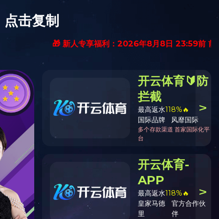
中科院合肥研究院
OA登陆
EN
|
|
新平台
党建中心
人力资源