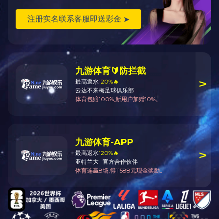
WG（中国）
上一页
1
下一页
尾页
友情链接
合肥市科学技术局
合肥高新技术产业开发区管理委员会
中国科学院合肥物质科学研究院固体物理研究所
相关链接
--相关部委--
--所属企业--
--行业网站--
WG官网
联系电话：0551-63660656
电子邮件：zodz2021@163.com
办公地址：安徽省合肥市皖水路128号8号楼6层
扫一扫，关注我们